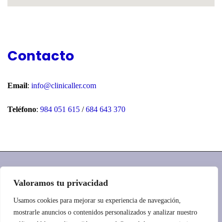
Contacto
Email
:
info@clinicaller.com
Teléfono
:
984 051 615
/
684 643 370
© Copyright 2024 Clínica Aller.
Aviso legal y Privacidad
Valoramos tu privacidad
Accesibilidad
. Diseñado por
Citiservi Media
Usamos cookies para mejorar su experiencia de navegación,
mostrarle anuncios o contenidos personalizados y analizar nuestro